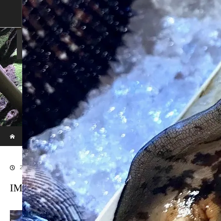
SHOP
SHOPPING GUIDE
ABOUT US
FAN VOICE
ALBUM
NEWS
SAMURAI-DEN
現代のサムライたちの時空間へ
ホーム
ブログ
IMG_7069
2019.09.11
IMG_7069