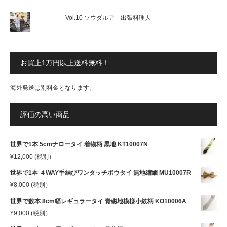
Vol.10 ソウダルア 出張料理人
お買上1万円以上送料無料！
海外発送は別料金となります。
評価の高い商品
世界で1本 5cmナロータイ 着物柄 黒地 KT10007N
¥
12,000
(税別）
世界で1本 ４WAY手結びワンタッチボウタイ 無地縮緬 MU10007R
¥
8,000
(税別）
世界で数本 8cm幅レギュラータイ 青磁地模様小紋柄 KO10006A
¥
9,000
(税別）