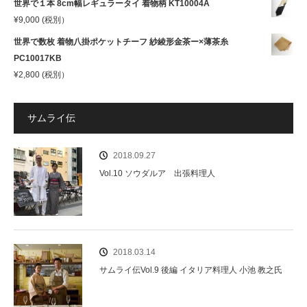
世界で１本 8cm幅レギュラータイ 着物柄 KT10004A
¥
9,000
(税別）
世界で数枚 着物八掛ポケットチーフ 紗綾形金茶ー×薄茶糸
PC10017KB
¥
2,800
(税別）
サムライ伝
2018.09.27
Vol.10 ソウダルア 出張料理人
2018.03.14
サムライ伝Vol.9 後編 イタリア料理人 小池 教之氏