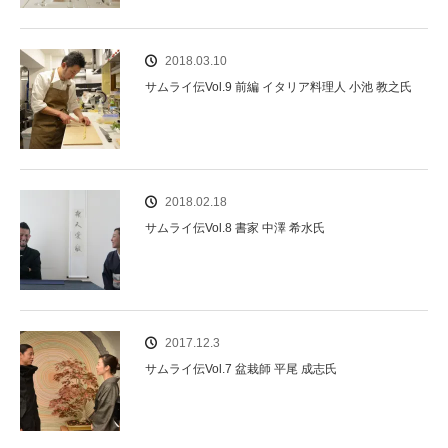
2018.03.10
サムライ伝Vol.9 前編 イタリア料理人 小池 教之氏
2018.02.18
サムライ伝Vol.8 書家 中澤 希水氏
2017.12.3
サムライ伝Vol.7 盆栽師 平尾 成志氏