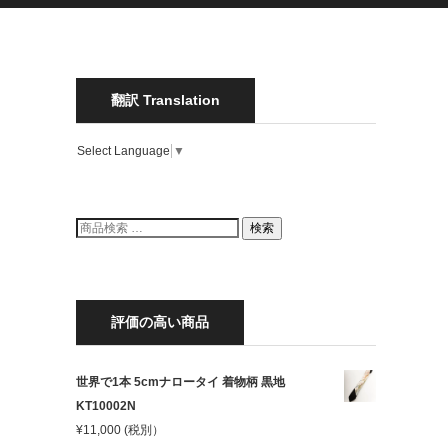
翻訳 Translation
Select Language
▼
検
検索
索
結
果:
評価の高い商品
世界で1本 5cmナロータイ 着物柄 黒地
KT10002N
¥
11,000
(税別）