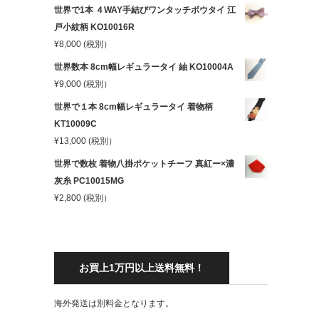
世界で1本 ４WAY手結びワンタッチボウタイ 江
戸小紋柄 KO10016R
¥
8,000
(税別）
世界数本 8cm幅レギュラータイ 紬 KO10004A
¥
9,000
(税別）
世界で１本 8cm幅レギュラータイ 着物柄
KT10009C
¥
13,000
(税別）
世界で数枚 着物八掛ポケットチーフ 真紅ー×濃
灰糸 PC10015MG
¥
2,800
(税別）
お買上1万円以上送料無料！
海外発送は別料金となります。