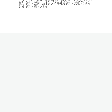
ムダ
リサイクル
リメイク
侍
外人
外人 ギフト
大人のギフト
彼氏 ギフト
江戸小紋ネクタイ
海外用ギフト
無地ネクタイ
男性 ギフト
蝶ネクタイ