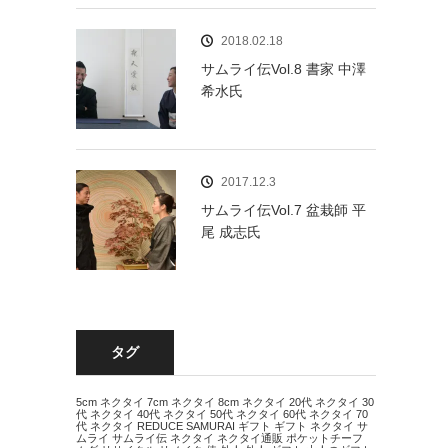
2018.02.18
サムライ伝Vol.8 書家 中澤
希水氏
2017.12.3
サムライ伝Vol.7 盆栽師 平
尾 成志氏
タグ
5cm ネクタイ
7cm ネクタイ
8cm ネクタイ
20代 ネクタイ
30
代 ネクタイ
40代 ネクタイ
50代 ネクタイ
60代 ネクタイ
70
代 ネクタイ
REDUCE
SAMURAI
ギフト
ギフト ネクタイ
サ
ムライ
サムライ伝
ネクタイ
ネクタイ通販
ポケットチーフ