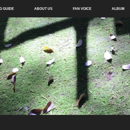
G GUIDE
ABOUT US
FAN VOICE
ALBUM