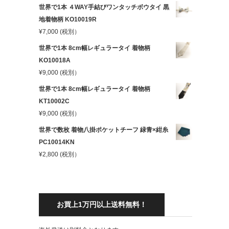
世界で1本 ４WAY手結びワンタッチボウタイ 黒
地着物柄 KO10019R
¥
7,000
(税別）
世界で1本 8cm幅レギュラータイ 着物柄
KO10018A
¥
9,000
(税別）
世界で1本 8cm幅レギュラータイ 着物柄
KT10002C
¥
9,000
(税別）
世界で数枚 着物八掛ポケットチーフ 緑青×紺糸
PC10014KN
¥
2,800
(税別）
お買上1万円以上送料無料！