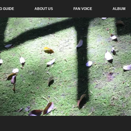
G GUIDE
ABOUT US
FAN VOICE
ALBUM