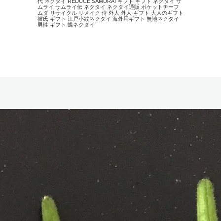
代 ネクタイ
REDUCE
SAMURAI
ギフト
ギフト ネクタイ
サ
ムライ
サムライ伝
ネクタイ
ネクタイ通販
ポケットチーフ
ムダ
リサイクル
リメイク
侍
外人
外人 ギフト
大人のギフト
彼氏 ギフト
江戸小紋ネクタイ
海外用ギフト
無地ネクタイ
男性 ギフト
蝶ネクタイ