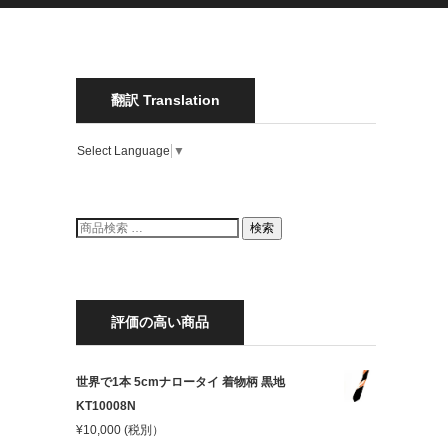
翻訳 Translation
Select Language
▼
検
検索
索
結
果:
評価の高い商品
世界で1本 5cmナロータイ 着物柄 黒地
KT10008N
¥
10,000
(税別）