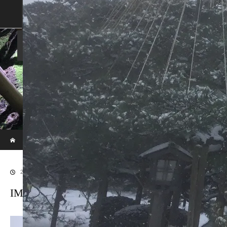
SHOP
SHOPPING GUIDE
ABOUT US
FAN VOICE
ALBUM
NEWS
SAMURAI-DEN
現代のサムライたちの時空間へ
ホーム
ブログ
IMG_5078
2018.12.12
IMG_5078