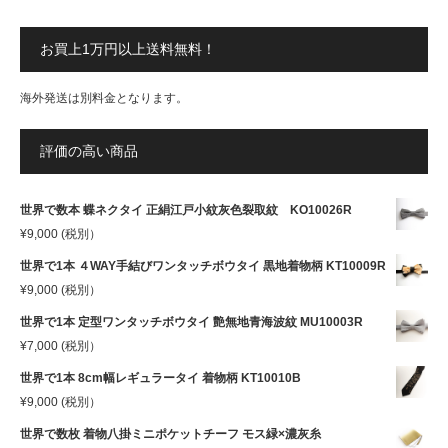
お買上1万円以上送料無料！
海外発送は別料金となります。
評価の高い商品
世界で数本 蝶ネクタイ 正絹江戸小紋灰色裂取紋 KO10026R
¥
9,000
(税別）
世界で1本 ４WAY手結びワンタッチボウタイ 黒地着物柄 KT10009R
¥
9,000
(税別）
世界で1本 定型ワンタッチボウタイ 艶無地青海波紋 MU10003R
¥
7,000
(税別）
世界で1本 8cm幅レギュラータイ 着物柄 KT10010B
¥
9,000
(税別）
世界で数枚 着物八掛ミニポケットチーフ モス緑×濃灰糸