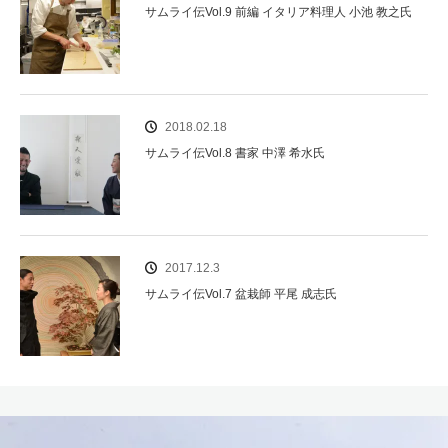
サムライ伝Vol.9 前編 イタリア料理人 小池 教之氏
2018.02.18
サムライ伝Vol.8 書家 中澤 希水氏
2017.12.3
サムライ伝Vol.7 盆栽師 平尾 成志氏