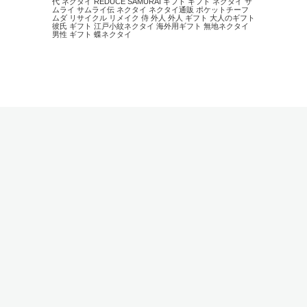
代 ネクタイ
REDUCE
SAMURAI
ギフト
ギフト ネクタイ
サ
ムライ
サムライ伝
ネクタイ
ネクタイ通販
ポケットチーフ
ムダ
リサイクル
リメイク
侍
外人
外人 ギフト
大人のギフト
彼氏 ギフト
江戸小紋ネクタイ
海外用ギフト
無地ネクタイ
男性 ギフト
蝶ネクタイ