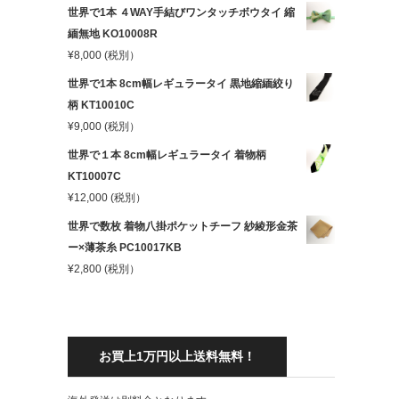
世界で1本 ４WAY手結びワンタッチボウタイ 縮
緬無地 KO10008R
¥
8,000
(税別）
世界で1本 8cm幅レギュラータイ 黒地縮緬絞り
柄 KT10010C
¥
9,000
(税別）
世界で１本 8cm幅レギュラータイ 着物柄
KT10007C
¥
12,000
(税別）
世界で数枚 着物八掛ポケットチーフ 紗綾形金茶
ー×薄茶糸 PC10017KB
¥
2,800
(税別）
お買上1万円以上送料無料！