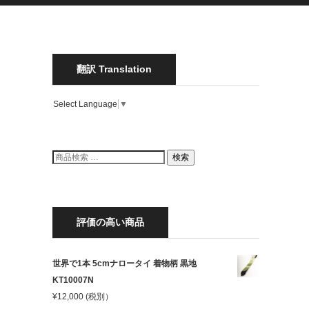
翻訳 Translation
Select Language
▼
検
検索
索
結
果:
評価の高い商品
世界で1本 5cmナロータイ 着物柄 黒地
KT10007N
¥
12,000
(税別）