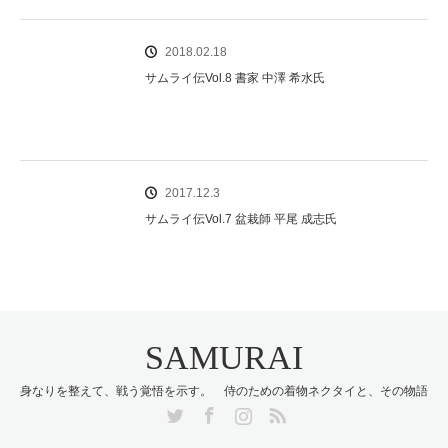
2018.02.18
サムライ伝Vol.8 書家 中澤 希水氏
2017.12.3
サムライ伝Vol.7 盆栽師 平尾 成志氏
SAMURAI
身なりを整えて、戦う覚悟を示す。 侍のための着物ネクタイと、その物語
Twitter
Facebook
Instagram
RSS