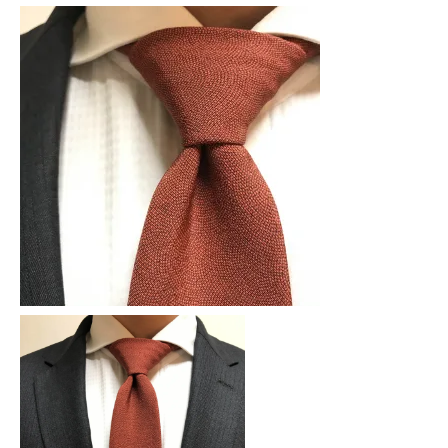
地
に
赤
茶
色
KO10027A
個