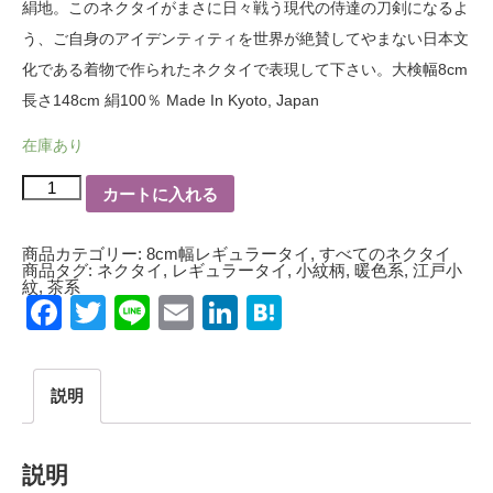
絹地。このネクタイがまさに日々戦う現代の侍達の刀剣になるよ
う、ご自身のアイデンティティを世界が絶賛してやまない日本文
化である着物で作られたネクタイで表現して下さい。大検幅8cm
長さ148cm 絹100％ Made In Kyoto, Japan
在庫あり
世
カートに入れる
界
で
数
本
商品カテゴリー:
8cm幅レギュラータイ
,
すべてのネクタイ
8cm
商品タグ:
ネクタイ
,
レギュラータイ
,
小紋柄
,
暖色系
,
江戸小
幅
紋
,
茶系
ネ
Facebook
Twitter
Line
Email
LinkedIn
Hatena
ク
タ
イ
正
絹
説明
江
戸
鮫
小
紋
説明
黒