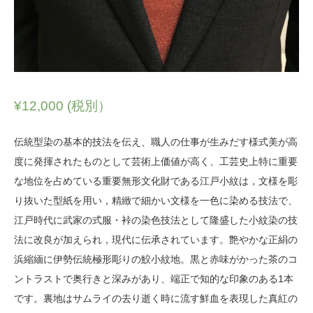
¥
12,000
(税別）
伝統型染の基本的技法を伝え、職人の仕事が生みだす様式美が高
度に発揮されたものとして芸術上価値が高く、工芸史上特に重要
な地位を占めている重要無形文化財である江戸小紋は，文様を彫
り抜いた型紙を用い，精緻で細かい文様を一色に染める技法で、
江戸時代に武家の式服・裃の染色技法として隆盛した小紋染の技
法に改良が加えられ，現代に伝承されています。艶やかな正絹の
浜縮緬に伊勢伝統極形彫りの鮫小紋地。黒と赤味がかった茶のコ
ントラストで奥行きと深みがあり、端正で知的な印象のある1本
です。裏地はサムライの去り逝く時に流す鮮血を表現した真紅の