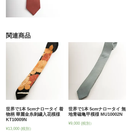
関連商品
世界で1本 5cmナロータイ 着
世界で1本 5cmナロータイ 無
物柄 華麗金糸刺繍入花模様
地青磁亀甲模様 MU10002N
KT10009N
¥
9,000
(税別）
¥
13,000
(税別）