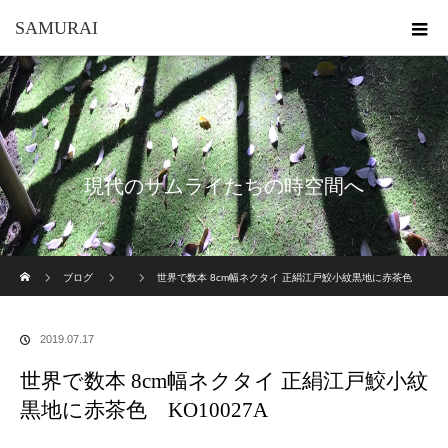
SAMURAI
現代のサムライたちの時空間へ
ホーム
ブログ
世界で数本 8cm幅ネクタイ 正絹江戸鮫小紋黒地に赤茶色
KO10027A
2019.07.17
世界で数本 8cm幅ネクタイ 正絹江戸鮫小紋
黒地に赤茶色 KO10027A