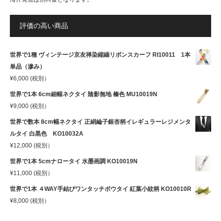
評価の高い商品
世界で1種 ヴィンテージ京友禅染縮緬リボンスカーフ RI10011 1本
単品（滲み）
¥
6,000
(税別）
世界で1本 6cm細幅ネクタイ 陰影無地 榛色 MU10019N
¥
9,000
(税別）
世界で数本 8cm幅ネクタイ 正絹綸子銀杏柄イレギュラーレジメンタ
ルタイ 白黒色 KO10032A
¥
12,000
(税別）
世界で1本 5cmナロータイ 水墨画調 KO10019N
¥
11,000
(税別）
世界で1本 ４WAY手結びワンタッチボウタイ 紅葉小紋柄 KO10010R
¥
8,000
(税別）